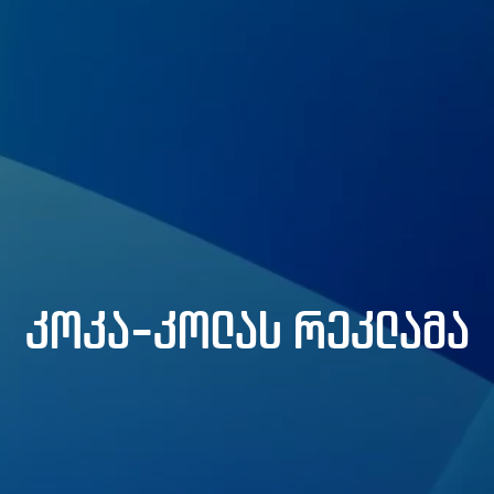
მთავარი
ჩვენ შესახებ
პორტფოლიო
სერვისები
კოკა-კოლას რეკლამა
პარტნიორები
ბლოგი
კონტაქტი